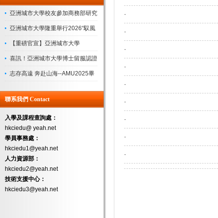
亞洲城市大學校友參加商務部研究
·
院“企業管理領軍人才研修班”圓滿
亞洲城市大學隆重舉行2026“馭風
·
收官
起航，共繪新藍”迎新盛典
【重磅官宣】亞洲城市大學
·
（AMU）新校長上任！
喜訊！亞洲城市大學博士留服認證
·
落地，學曆認可度再獲權威背書
志存高遠 奔赴山海--AMU2025畢
·
業典禮
聯系我們 Contact
·
入學及課程查詢處：
·
hkciedu@ yeah.net
·
學員事務處：
hkciedu1@yeah.net
·
人力資源部：
hkciedu2@yeah.net
技術支援中心：
hkciedu3@yeah.net