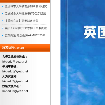
亞洲城市大學校友參加商務部研究
院“企業管理領軍人才研修班”圓滿
亞洲城市大學隆重舉行2026“馭風
收官
起航，共繪新藍”迎新盛典
【重磅官宣】亞洲城市大學
（AMU）新校長上任！
喜訊！亞洲城市大學博士留服認證
落地，學曆認可度再獲權威背書
志存高遠 奔赴山海--AMU2025畢
業典禮
聯系我們 Contact
入學及課程查詢處：
hkciedu@ yeah.net
學員事務處：
hkciedu1@yeah.net
人力資源部：
hkciedu2@yeah.net
技術支援中心：
hkciedu3@yeah.net