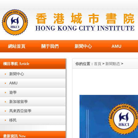
網站首頁
關于我們
新聞中心
AMU
欄目導航 Article
你的位置：
首頁
>
新聞動态
>
新聞中心
AMU
遊學
新加坡留學
馬來西亞留學
移民
最新資訊 New