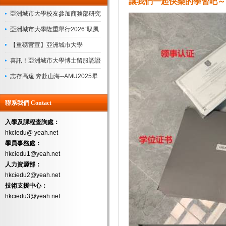
讓我們一起快樂的學習吧～
亞洲城市大學校友參加商務部研究
院“企業管理領軍人才研修班”圓滿
亞洲城市大學隆重舉行2026“馭風
收官
起航，共繪新藍”迎新盛典
【重磅官宣】亞洲城市大學
（AMU）新校長上任！
喜訊！亞洲城市大學博士留服認證
落地，學曆認可度再獲權威背書
志存高遠 奔赴山海--AMU2025畢
業典禮
聯系我們 Contact
入學及課程查詢處：
hkciedu@ yeah.net
學員事務處：
hkciedu1@yeah.net
人力資源部：
hkciedu2@yeah.net
技術支援中心：
hkciedu3@yeah.net