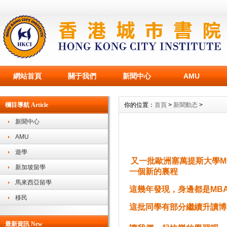
網站首頁
關于我們
新聞中心
AMU
欄目導航 Article
你的位置：
首頁
>
新聞動态
>
新聞中心
AMU
遊學
又一批歐洲塞萬提斯大學M
新加坡留學
一個新的裏程
馬來西亞留學
這幾年發現，身邊都是MB
移民
這批同學有部分繼續升讀博
最新資訊 New