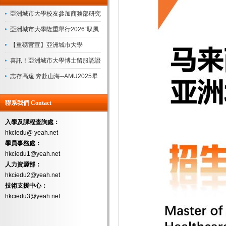
亞洲城市大學校友參加商務部研究
院“企業管理領軍人才研修班”圓滿
亞洲城市大學隆重舉行2026“馭風
收官
起航，共繪新藍”迎新盛典
【重磅官宣】亞洲城市大學
（AMU）新校長上任！
喜訊！亞洲城市大學博士留服認證
落地，學曆認可度再獲權威背書
志存高遠 奔赴山海--AMU2025畢
業典禮
聯系我們 Contact
入學及課程查詢處：
hkciedu@ yeah.net
學員事務處：
hkciedu1@yeah.net
人力資源部：
hkciedu2@yeah.net
技術支援中心：
hkciedu3@yeah.net