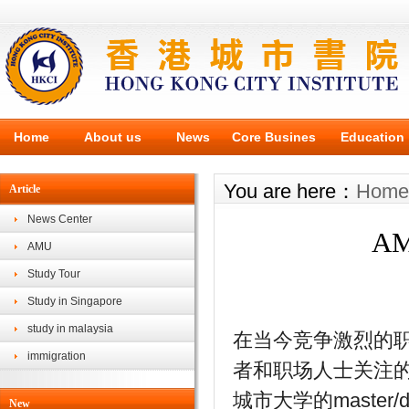
Home
About us
News
Core Busines
Education
You are here：
Home
Article
News Center
AM
AMU
Study Tour
Study in Singapore
study in malaysia
在当今竞争激烈的
immigration
者和职场人士关注
城市大学的maste
New