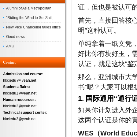
证，但也是被认可的
Alumni of Asia Metropolitan
University Successfully
"Riding the Wind to Set Sail,
首先，直接回答核
Complete the
Jointly Painting a New Blueprint"
New Vice Chancellor takes office
明”这种认可。
– Asia Metropolitan University's
Good news
单纯拿着一纸文凭
2026 annual conference
AMU
好比你有块好玉，
Successfully
认证，就是这块“鉴
Contact
Admission and course:
那么，亚洲城市大
hkciedu @ yeah.net
书”呢？大家可以根
Student affairs:
hkciedu1@yeah.net
1. 国际通用“通行
Human resources:
hkciedu2@yeah.net
如果你计划进入外
Technical support center:
这两个认证是你的
hkciedu3@yeah.net
WES（World Educa