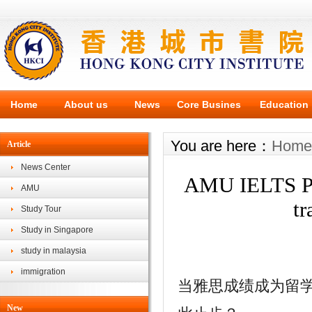
Home
About us
News
Core Busines
Education
You are here：
Home
Article
News Center
AMU IELTS Pre
AMU
tr
Study Tour
Study in Singapore
study in malaysia
immigration
当雅思成绩成为留
New