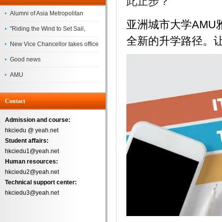
此止步？
Alumni of Asia Metropolitan
亚洲城市大学AM
University Successfully
"Riding the Wind to Set Sail,
全新的升学路径。让
Complete the
Jointly Painting a New Blueprint"
New Vice Chancellor takes office
– Asia Metropolitan University's
Good news
2026 annual conference
AMU
Successfully
Contact
Admission and course:
hkciedu @ yeah.net
Student affairs:
hkciedu1@yeah.net
Human resources:
hkciedu2@yeah.net
Technical support center:
hkciedu3@yeah.net