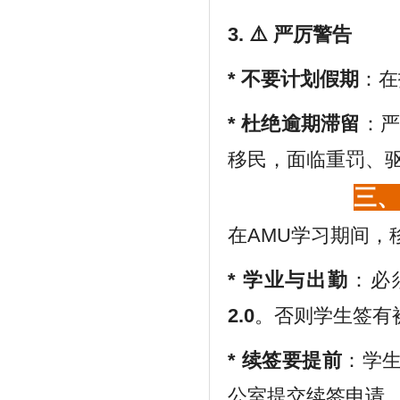
3. ⚠️ 严厉警告
*
不要计划假期
：在
*
杜绝逾期滞留
：
移民，面临重罚、
三、
在AMU学习期间，
*
学业与出勤
：必
2.0
。否则学生签有
*
续签要提前
：学
公室提交续签申请