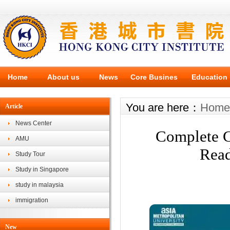
Home
About us
News
Core Busines
Education
You are here：
Home
Article
News Center
Complete G
AMU
Read
Study Tour
Study in Singapore
study in malaysia
immigration
New