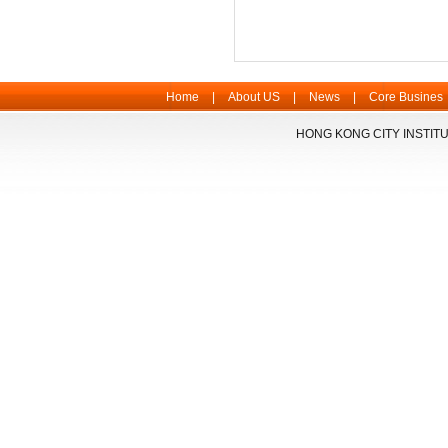
Home
|
About US
|
News
|
Core Busines
HONG KONG CITY INSTITU