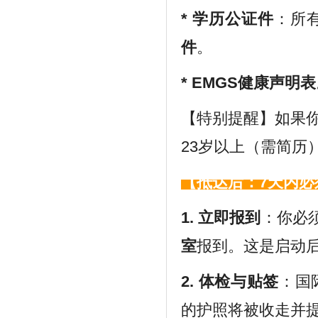
*
学历公证件
：所
件
。
*
EMGS健康声明表
【特别提醒】如果
23岁以上（需简历
【抵达后：7天内必
1.
立即报到
：你必
室
报到。这是启动
2. 体检与贴签
：国
的护照将被收走并