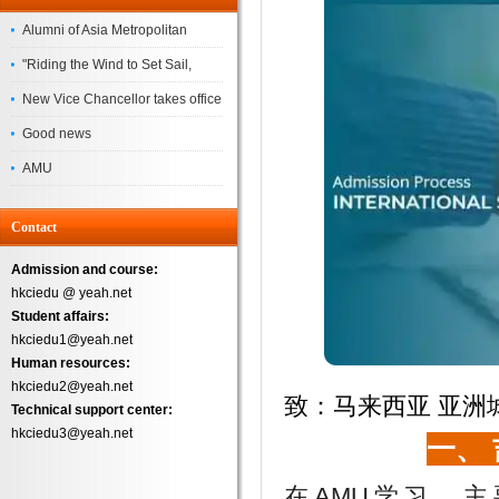
Alumni of Asia Metropolitan
University Successfully
"Riding the Wind to Set Sail,
Complete the
Jointly Painting a New Blueprint"
New Vice Chancellor takes office
– Asia Metropolitan University's
Good news
2026 annual conference
AMU
Successfully
Contact
Admission and course:
hkciedu @ yeah.net
Student affairs:
hkciedu1@yeah.net
Human resources:
hkciedu2@yeah.net
致：马来西亚 亚洲
Technical support center:
hkciedu3@yeah.net
一、
在AMU学习，主要生活开