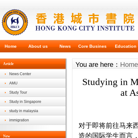
Home
About us
News
Core Busines
Education
You are here：
Home
Article
News Center
Studying in M
AMU
at A
Study Tour
Study in Singapore
study in malaysia
immigration
对于即将前往马来西亚亚洲城
造的国际学生而言
New