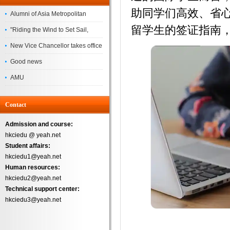
助同学们高效、省
Alumni of Asia Metropolitan
留学生的签证指南
University Successfully
"Riding the Wind to Set Sail,
Complete the
Jointly Painting a New Blueprint"
New Vice Chancellor takes office
– Asia Metropolitan University's
Good news
2026 annual conference
AMU
Successfully
Contact
Admission and course:
hkciedu @ yeah.net
Student affairs:
hkciedu1@yeah.net
Human resources:
hkciedu2@yeah.net
Technical support center:
hkciedu3@yeah.net