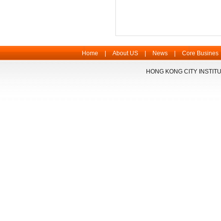
Home
|
About US
|
News
|
Core Busines
HONG KONG CITY INSTITU