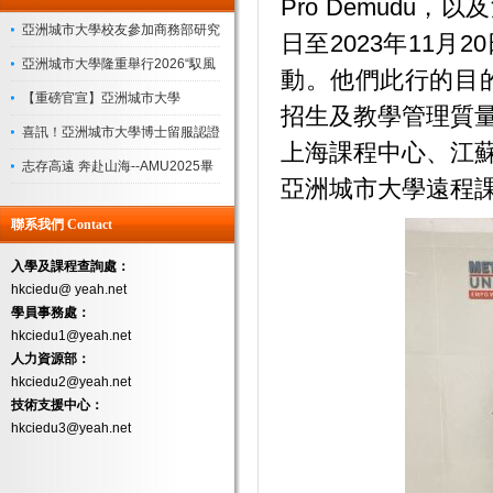
Pro Demudu，以及
亞洲城市大學校友參加商務部研究
日至2023年11月2
院“企業管理領軍人才研修班”圓滿
亞洲城市大學隆重舉行2026“馭風
動。他們此行的目
收官
起航，共繪新藍”迎新盛典
【重磅官宣】亞洲城市大學
招生及教學管理質
（AMU）新校長上任！
喜訊！亞洲城市大學博士留服認證
上海課程中心、江
落地，學曆認可度再獲權威背書
志存高遠 奔赴山海--AMU2025畢
亞洲城市大學遠程
業典禮
聯系我們 Contact
入學及課程查詢處：
hkciedu@ yeah.net
學員事務處：
hkciedu1@yeah.net
人力資源部：
hkciedu2@yeah.net
技術支援中心：
hkciedu3@yeah.net